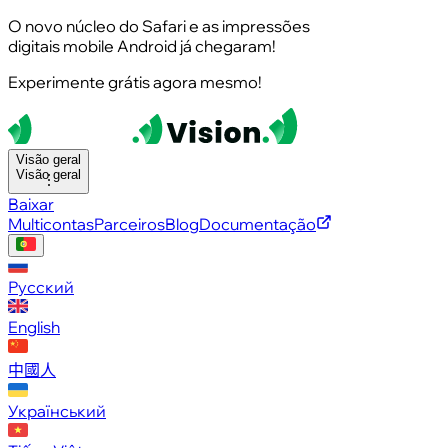
O novo núcleo do Safari e as impressões
digitais mobile Android já chegaram!
Experimente grátis agora mesmo!
Visão geral
Visão geral
Baixar
Multicontas
Parceiros
Blog
Documentação
Русский
English
中國人
Український