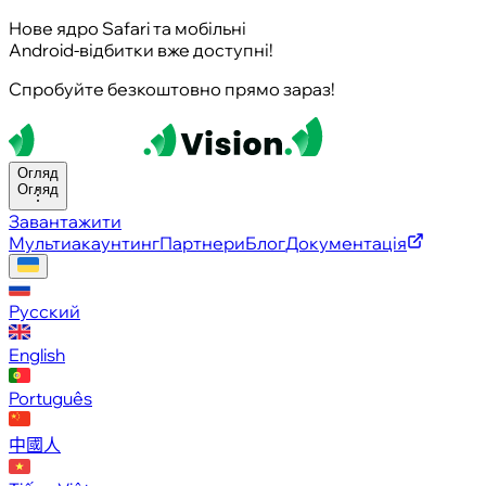
Нове ядро Safari та мобільні
Android-відбитки вже доступні!
Спробуйте безкоштовно прямо зараз!
Огляд
Огляд
Завантажити
Мультиакаунтинг
Партнери
Блог
Документація
Русский
English
Português
中國人