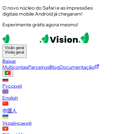
O novo núcleo do Safari e as impressões
digitais mobile Android já chegaram!
Experimente grátis agora mesmo!
Visão geral
Visão geral
Baixar
Multicontas
Parceiros
Blog
Documentação
Русский
English
中國人
Український