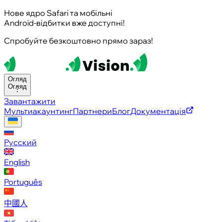
Нове ядро Safari та мобільні
Android-відбитки вже доступні!
Спробуйте безкоштовно прямо зараз!
Огляд
Огляд
Завантажити
Мультиакаунтинг
Партнери
Блог
Документація
Русский
English
Português
中國人