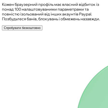
Кожен браузерний профіль має власний відбиток із
понад 100 налаштовуваними параметрами та
повністю ізольований від інших акаунтів Paypal.
Позбудьтеся банів, блокувань і обмежень назавжди.
Спробувати безкоштовно