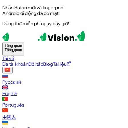
Nhân Safari mới và fingerprint
Android di động đã có mặt!
Dùng thử miễn phí ngay bây giờ!
Tổng quan
Tổng quan
Tải về
Đa tài khoản
Đối tác
Blog
Tài liệu
Русский
English
Português
中國人