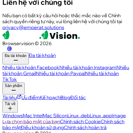
Liên hệ với chúng tôi
Nếu bạn có bất kỳ câu hỏi hoặc thắc mắc nào về Chính
sách quyền riêng tư này, vui lòng liên hệ với chúng tôi tại
privacy@emperat.solutions
Browser.vision © 2026
Đa tài khoản
Đa tài khoản
Nhiều tài khoản Facebook
Nhiều tài khoản Instagram
Nhiều
tài khoản Gmail
Nhiều tài khoản Paypal
Nhiều tài khoản
TikTok
Sản phẩm
Tài liệu
Ưu điểm
Kế hoạch
Blog
Đối tác
Tải về
Windows
Mac Intel
Mac Silicon
Linux .deb
Linux .appImage
Lựa chọn bảo mật của bạn
Chính sách Cookie
Chính sách
bảo mật
Điều khoản sử dụng
Chính sách hoàn trả