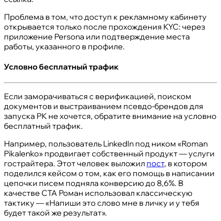
Проблема в том, что доступ к рекламному кабинету
открывается только после прохождения KYC: через
приложение Persona или подтверждение места
работы, указанного в профиле.
Условно бесплатный трафик
Если заморачиваться с верификацией, поиском
документов и выстраиванием псевдо-брендов для
запуска РК не хочется, обратите внимание на условно
бесплатный трафик.
Например, пользователь LinkedIn под ником «Roman
Pikalenko» продвигает собственный продукт — услуги
гострайтера. Этот человек выложил
пост
, в котором
поделился кейсом о том, как его помощь в написании
цепочки писем подняла конверсию до 8,6%. В
качестве CTA Роман использовал классическую
тактику — «Напиши это слово мне в личку и у тебя
будет такой же результат».