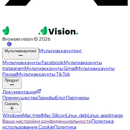
Browser.vision © 2026
Мультиаккаунтинг
Мультиаккаунтинг
Мультиаккаунты Facebook
Мультиаккаунты
Instagram
Мультиаккаунты Gmail
Мультиаккаунты
Paypal
Мультиаккаунты TikTok
Продукт
Документация
Преимущества
Тарифы
Блог
Партнеры
Скачать
Windows
Mac Intel
Mac Silicon
Linux .deb
Linux .appImage
Ваши настройки конфиденциальности
Политика
использования Cookie
Политика