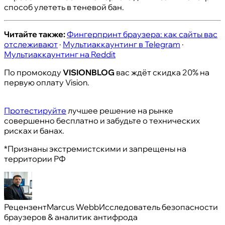
способ улететь в теневой бан.
Читайте также:
Фингерпринт браузера: как сайты вас
отслеживают
·
Мультиаккаунтинг в Telegram
·
Мультиаккаунтинг на Reddit
По промокоду
VISIONBLOG
вас ждёт скидка 20% на
первую оплату Vision.
Протестируйте
лучшее решение на рынке
совершенно бесплатно и забудьте о технических
рисках и банах.
*Признаны экстремистскими и запрещены на
территории РФ
Рецензент
Marcus Webb
Исследователь безопасности
браузеров & аналитик антифрода