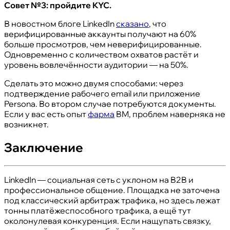
Совет №3: пройдите KYC.
В новостном блоге LinkedIn
сказано
, что
верифицированные аккаунты получают на 60%
больше просмотров, чем неверифицированные.
Одновременно с количеством охватов растёт и
уровень вовлечённости аудитории — на 50%.
Сделать это можно двумя способами: через
подтверждение рабочего email или приложение
Persona. Во втором случае потребуются документы.
Если у вас есть опыт
фарма
BM, проблем наверняка не
возникнет.
Заключение
LinkedIn — социальная сеть с уклоном на B2B и
профессиональное общение. Площадка не заточена
под классический арбитраж трафика, но здесь лежат
тонны платёжеспособного трафика, а ещё тут
околонулевая конкуренция. Если нащупать связку,