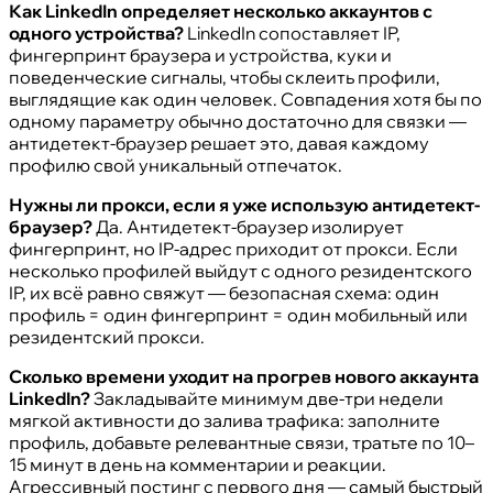
Как LinkedIn определяет несколько аккаунтов с
одного устройства?
LinkedIn сопоставляет IP,
фингерпринт браузера и устройства, куки и
поведенческие сигналы, чтобы склеить профили,
выглядящие как один человек. Совпадения хотя бы по
одному параметру обычно достаточно для связки —
антидетект-браузер решает это, давая каждому
профилю свой уникальный отпечаток.
Нужны ли прокси, если я уже использую антидетект-
браузер?
Да. Антидетект-браузер изолирует
фингерпринт, но IP-адрес приходит от прокси. Если
несколько профилей выйдут с одного резидентского
IP, их всё равно свяжут — безопасная схема: один
профиль = один фингерпринт = один мобильный или
резидентский прокси.
Сколько времени уходит на прогрев нового аккаунта
LinkedIn?
Закладывайте минимум две-три недели
мягкой активности до залива трафика: заполните
профиль, добавьте релевантные связи, тратьте по 10–
15 минут в день на комментарии и реакции.
Агрессивный постинг с первого дня — самый быстрый