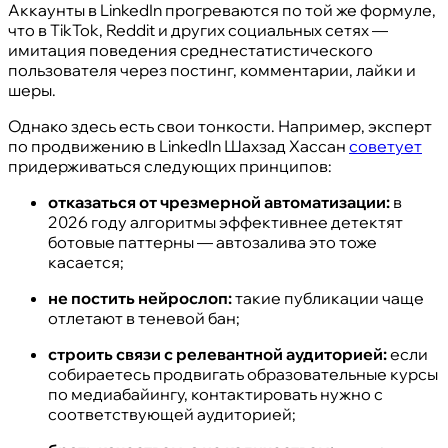
Аккаунты в LinkedIn прогреваются по той же формуле,
что в TikTok, Reddit и других социальных сетях —
имитация поведения среднестатистического
пользователя через постинг, комментарии, лайки и
шеры.
Однако здесь есть свои тонкости. Например, эксперт
по продвижению в LinkedIn Шахзад Хассан
советует
придерживаться следующих принципов:
отказаться от чрезмерной автоматизации:
в
2026 году алгоритмы эффективнее детектят
ботовые паттерны — автозалива это тоже
касается;
не постить нейрослоп:
такие публикации чаще
отлетают в теневой бан;
строить связи с релевантной аудиторией:
если
собираетесь продвигать образовательные курсы
по медиабайингу, контактировать нужно с
соответствующей аудиторией;