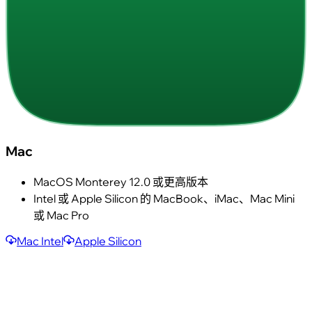
Mac
MacOS Monterey 12.0 或更高版本
Intel 或 Apple Silicon 的 MacBook、iMac、Mac Mini
或 Mac Pro
Mac Intel
Apple Silicon