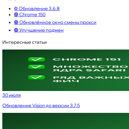
⚙️ Обновление 3.6.8
🟢 Chrome 150
🟢 Обновлённое окно смены прокси
🟢 Улучшение подмен
Интересные статьи
30 июля
Обновление Vision до версии 3.7.5