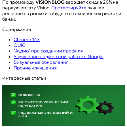
По промокоду
VISIONBLOG
вас ждет скидка 20% на
первую оплату Vision.
Протестируйте
лучшее
решение на рынке и забудьте о технических рисках и
банах.
Содержание
Chrome 143
QUIC
"Аудио" при создании профиля
Улучшение подмен при работе с Google
Визуальные обновления
Прочие улучшения
Интересные статьи