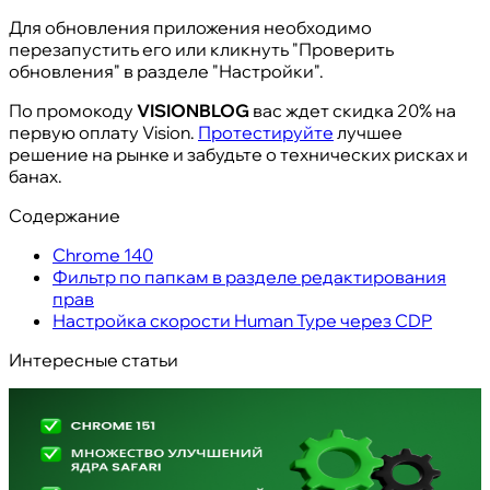
Для обновления приложения необходимо
перезапустить его или кликнуть "Проверить
обновления" в разделе "Настройки".
По промокоду
VISIONBLOG
вас ждет скидка 20% на
первую оплату Vision.
Протестируйте
лучшее
решение на рынке и забудьте о технических рисках и
банах.
Содержание
Chrome 140
Фильтр по папкам в разделе редактирования
прав
Настройка скорости Human Type через CDP
Интересные статьи