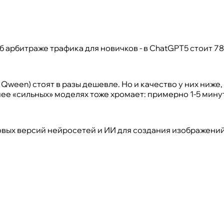
 арбитраже трафика для новичков - в ChatGPT5 стоит 78
 Qween) стоят в разы дешевле. Но и качество у них ниже
нее «сильных» моделях тоже хромает: примерно 1-5 минут
ковых версий нейросетей и ИИ для создания изображени