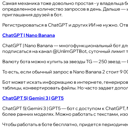
Самая механика тоже довольно простая - у владельца б
определенное количество запросов в день. Дальше — 
приглашания друзей в бот.
Регистрироваться в ChatGPT и других ИИ не нужно. Отв
ChatGPT | Nano Banana
ChatGPT | Nano Banana — многофункциональный бот для
подписаться на канал @UnlimGPTBot, суточный лимит т
Валюту бота можно купить за звезды TG — 250 звезд — 0
То есть, если обычный запрос в Nano Banana 2 стоит 9 0
Бот может искать информацию в интернете, генерирова
таблицы, конвертировать файлы. Но часто задает допо
ChatGPT 5| Gemini 3 | GPT5
ChatGPT 5| Gemini 3 | GPT5 — бот с доступом к ChatGPT, Mi
более ранних моделях. Можно работать с текстами, из
Чтобы работать в боте бесплатно, придется периодиче